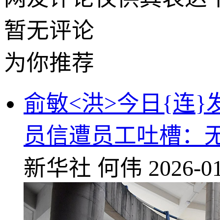
暂无评论
为你推荐
俞敏<洪>今日{连
员信遭员工吐槽：
新华社
何伟
2026-01