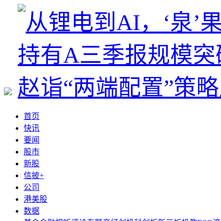
首页
快讯
要闻
股市
新股
信披+
公司
港美股
数据