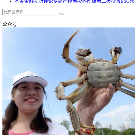
基金
金融
视听
评论
专题
产经
创投
科创板
新三板
投教
ESG
滚
公众号